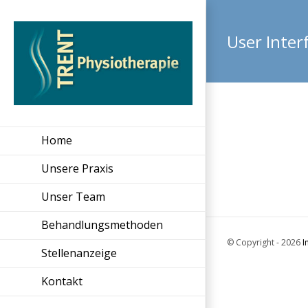
Zum
Inhalt
User Inter
springen
Home
Unsere Praxis
Unser Team
Behandlungsmethoden
© Copyright -
2026
I
Stellenanzeige
Kontakt