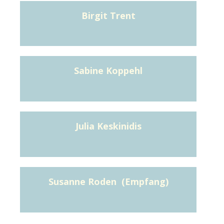
Birgit Trent
Sabine Koppehl
Julia Keskinidis
Susanne Roden (Empfang)